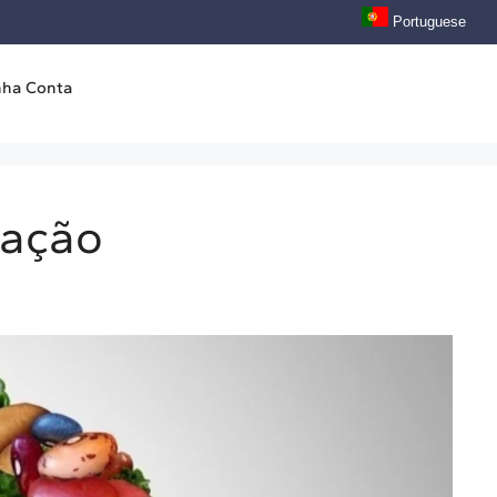
Portuguese
nha Conta
tação