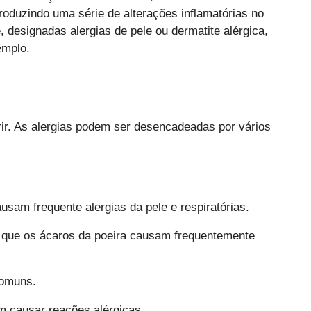
roduzindo uma série de alterações inflamatórias no
 designadas alergias de pele ou dermatite alérgica,
emplo.
rir. As alergias podem ser desencadeadas por vários
sam frequente alergias da pele e respiratórias.
 que os ácaros da poeira causam frequentemente
comuns.
m causar reações alérgicas.