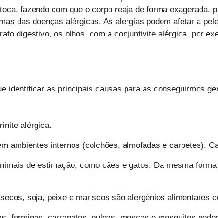
u toca, fazendo com que o corpo reaja de forma exagerada, p
as das doenças alérgicas. As alergias podem afetar a pele,
trato digestivo, os olhos, com a conjuntivite alérgica, por ex
e identificar as principais causas para as conseguirmos ge
nite alérgica.
 ambientes internos (colchões, almofadas e carpetes). Cau
animais de estimação, como cães e gatos. Da mesma forma
s secos, soja, peixe e mariscos são alergénios alimentares 
s, formigas, carrapatos, pulgas, moscas e mosquitos pode