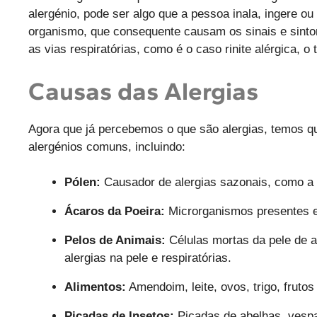
alergénio, pode ser algo que a pessoa inala, ingere o
organismo, que consequente causam os sinais e sintom
as vias respiratórias, como é o caso rinite alérgica, o 
Causas das Alergias
Agora que já percebemos o que são alergias, temos qu
alergénios comuns, incluindo:
Pólen:
Causador de alergias sazonais, como a ri
Ácaros da Poeira:
Microrganismos presentes em
Pelos de Animais:
Células mortas da pele de 
alergias na pele e respiratórias.
Alimentos:
Amendoim, leite, ovos, trigo, fruto
Picadas de Insetos:
Picadas de abelhas, vespa