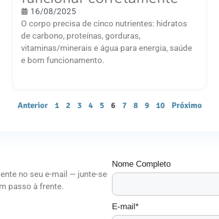
16/08/2025
O corpo precisa de cinco nutrientes: hidratos
de carbono, proteínas, gorduras,
vitaminas/minerais e água para energia, saúde
e bom funcionamento.
Anterior
1
2
3
4
5
6
7
8
9
10
Próximo
Nome Completo
ente no seu e-mail — junte-se
m passo à frente.
E-mail*