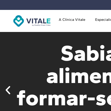
A Clínica Vitale
Especial
Sabi
alime
formar-s