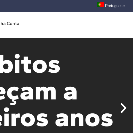
Portuguese
nha Conta
bitos
eçam a
iros anos