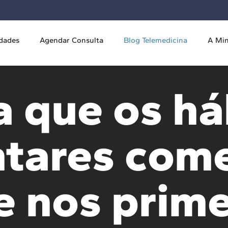
idades
Agendar Consulta
Blog Telemedicina
A Mi
a que os há
ntares com
e nos prime