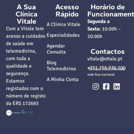
A Sua
Acesso
Horário de
Clínica
Rápido
Funcionamen
Vitale
Segunda a
A Clínica Vitale
Com a Vitale tem
Sexta:
10:00h –
Especialidades
acesso a cuidados
20:00h
de saúde em
Agendar
Contactos
telemedicina,
Consulta
com toda a
vitale@vitale.pt
Blog
qualidade e
+351 256 936 200
Telemedicina
*Acresce custo chamada
segurança.
rede fixa nacional
A Minha Conta
Estamos
registados com o
número de registo
da ERS 172683