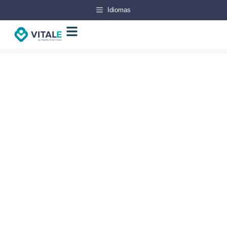
Idiomas
A sua consulta de
Psicologia
Porque cuidar da saúde é essencial
para alcançar equilíbrio e bem-estar no
dia a dia. Marque já a sua consulta e
descubra como pode começar a cuidar
melhor da sua saúde mental.