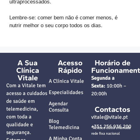
ultraprocessados.
Lembre-se: comer bem não é comer menos, é
nutrir melhor o seu corpo todos os dias.
A Sua
Acesso
Horário de
Clínica
Rápido
Funcionamen
Vitale
Segunda a
A Clínica Vitale
Com a Vitale tem
Sexta:
10:00h –
Especialidades
acesso a cuidados
20:00h
de saúde em
Agendar
Contactos
telemedicina,
Consulta
com toda a
vitale@vitale.pt
Blog
qualidade e
+351 256 936 200
Telemedicina
*Acresce custo chamada
segurança.
rede fixa nacional
A Minha Conta