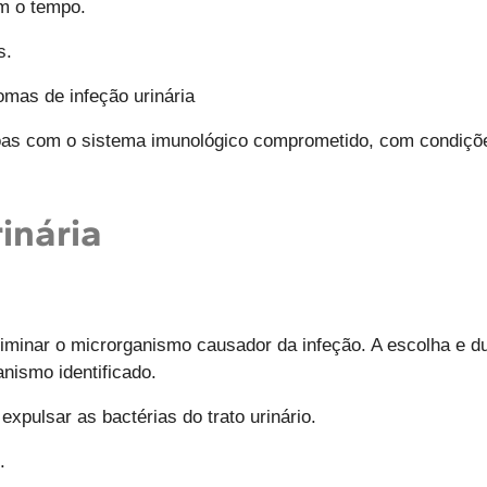
m o tempo.
s.
mas de infeção urinária
oas com o sistema imunológico comprometido, com condiçõe
inária
iminar o microrganismo causador da infeção. A escolha e d
nismo identificado.
xpulsar as bactérias do trato urinário.
.